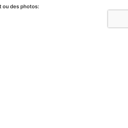
 ou des photos:
yer
ur urgence municipale
 urgence municipale seulement :
 296-3795, poste 3648.