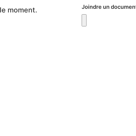
Joindre un document
 le moment.
Envo
nu
Contactez-nous
Po
eil
819 296-3795
Pour
eil municipal
819
hoteldeville@yamachiche.ca
s joindre
366, rue Sainte-Anne
 publics