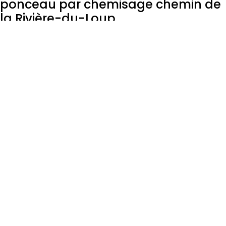
ponceau par chemisage chemin de
la Rivière-du-Loup
janvier 15, 2026
Lire la suite »
Avis public promulgation –
Règlement no 539 décrétant une